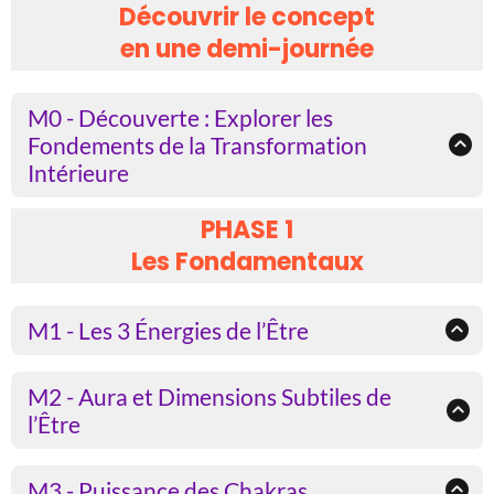
Découvrir le concept
en une demi-journée
M0 - Découverte : Explorer les
Fondements de la Transformation
Intérieure
Introduction aux concepts de l'Alchimie
PHASE 1
de la Transmutation Intérieure
Les Fondamentaux
Avant de vous engager
pleinement dans
M1 - Les 3 Énergies de l’Être
ce parcours,
Reconnexion aux Vibrations
M2 - Aura et Dimensions Subtiles de
Authentiques de Votre Soi Profond
venez explorer les fondements de
l’Être
l'Alchimie de la Transmutation Intérieure
Intégration et Maîtrise des Aspects
Objectif :
lors d'une demi-journée de découverte.
M3 - Puissance des Chakras