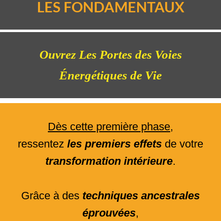
LES FONDAMENTAUX
Ouvrez Les Portes des Voies
Énergétiques de Vie
Dès cette première phase
,
ressentez
les premiers effets
de votre
transformation intérieure
.
Grâce à des
techniques ancestrales
éprouvées
,